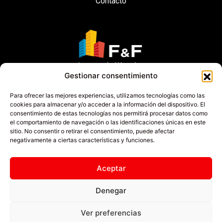
Contacto
Gestionar consentimiento
Para ofrecer las mejores experiencias, utilizamos tecnologías como las
cookies para almacenar y/o acceder a la información del dispositivo. El
consentimiento de estas tecnologías nos permitirá procesar datos como
Política de privacidad
Cookies
Aviso legal
el comportamiento de navegación o las identificaciones únicas en este
sitio. No consentir o retirar el consentimiento, puede afectar
Calle Puig Del Ravell Nº 25 Martorell 08760
negativamente a ciertas características y funciones.
(Barcelona)
info@fyf-inmobiliaria.com
Aceptar
Fijo: 937 735 525
Denegar
móvil: 629 504 604
Ver preferencias