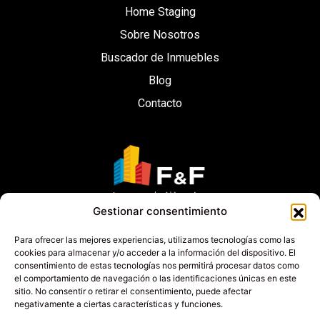
Home Staging
Sobre Nosotros
Buscador de Inmuebles
Blog
Contacto
Gestionar consentimiento
Para ofrecer las mejores experiencias, utilizamos tecnologías como las
cookies para almacenar y/o acceder a la información del dispositivo. El
consentimiento de estas tecnologías nos permitirá procesar datos como
Política de privacidad
Cookies
Aviso legal
el comportamiento de navegación o las identificaciones únicas en este
sitio. No consentir o retirar el consentimiento, puede afectar
Calle Puig Del Ravell Nº 25 Martorell 08760
negativamente a ciertas características y funciones.
(Barcelona)